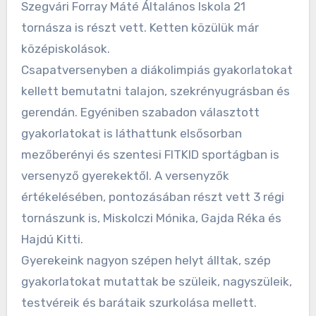
Szegvári Forray Máté Általános Iskola 21
tornásza is részt vett. Ketten közülük már
középiskolások.
Csapatversenyben a diákolimpiás gyakorlatokat
kellett bemutatni talajon, szekrényugrásban és
gerendán. Egyéniben szabadon választott
gyakorlatokat is láthattunk elsősorban
mezőberényi és szentesi FITKID sportágban is
versenyző gyerekektől. A versenyzők
értékelésében, pontozásában részt vett 3 régi
tornászunk is, Miskolczi Mónika, Gajda Réka és
Hajdú Kitti.
Gyerekeink nagyon szépen helyt álltak, szép
gyakorlatokat mutattak be szüleik, nagyszüleik,
testvéreik és barátaik szurkolása mellett.