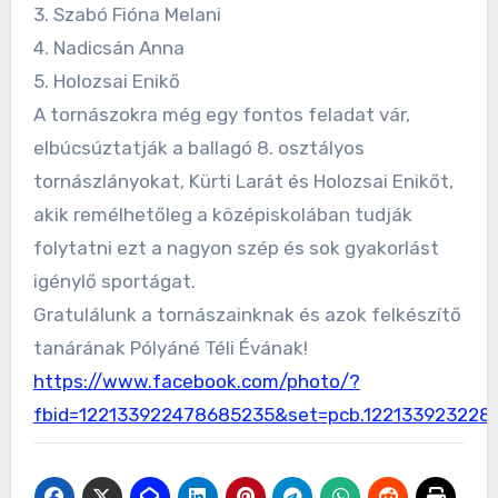
3. Szabó Fióna Melani
4. Nadicsán Anna
5. Holozsai Enikő
A tornászokra még egy fontos feladat vár,
elbúcsúztatják a ballagó 8. osztályos
tornászlányokat, Kürti Larát és Holozsai Enikőt,
akik remélhetőleg a középiskolában tudják
folytatni ezt a nagyon szép és sok gyakorlást
igénylő sportágat.
Gratulálunk a tornászainknak és azok felkészítő
tanárának Pólyáné Téli Évának!
https://www.facebook.com/photo/?
fbid=122133922478685235&set=pcb.122133923228