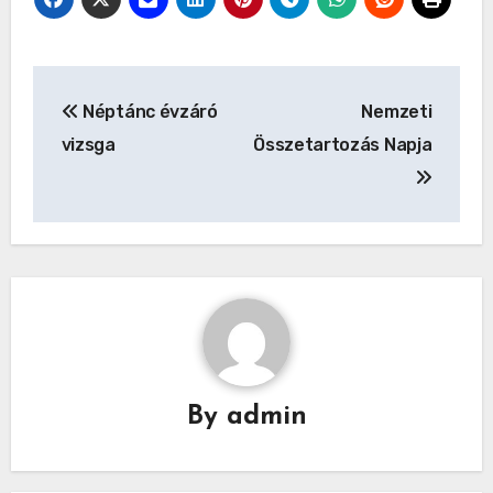
Bejegyzés
Néptánc évzáró
Nemzeti
navigáció
vizsga
Összetartozás Napja
By
admin