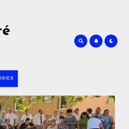
té
RRIER