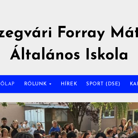
zegvári Forray Má
Általános Iskola
DŐLAP
RÓLUNK
HÍREK
SPORT (DSE)
KA