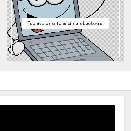
Tudnivalók a tanulói notebookokról