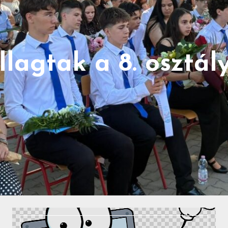
llagtak a 8. osztál