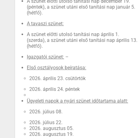
A szünet előtti utolsó tanítási nap december 19.
(péntek), a szünet utáni első tanítási nap január 5.
(hétfő).
A tavaszi szünet:
A szünet előtti utolsó tanítási nap április 1.
(szerda), a szünet utáni első tanítási nap április 13.
(hétfő).
Igazgatói szünet:
–
Első osztályosok beíratása:
2026. április 23. csütörtök
2026. április 24. péntek
Ügyeleti napok a nyári szünet időtartama alatt:
2026. július 08.
2026. július 22.
2026. augusztus 05.
2026. augusztus 19.