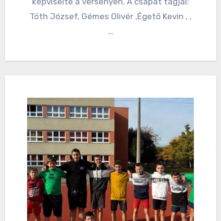
képviselte a versenyen. A csapat tagjai:
Tóth József, Gémes Olivér ,Égető Kevin , ,
…