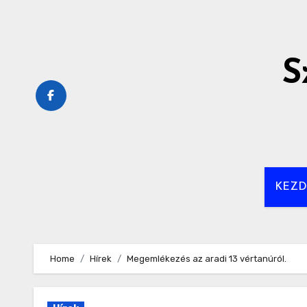
Skip
to
content
S
KEZ
Home
Hírek
Megemlékezés az aradi 13 vértanúról.