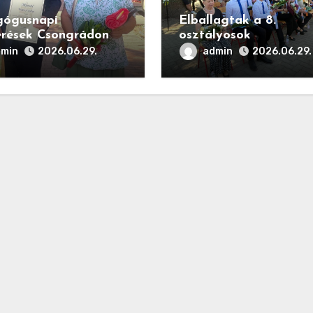
gógusnapi
Elballagtak a 8.
erések Csongrádon
osztályosok
dmin
admin
2026.06.29.
2026.06.29.