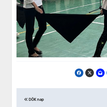
Bejegyzés
DÖK nap
navigáció