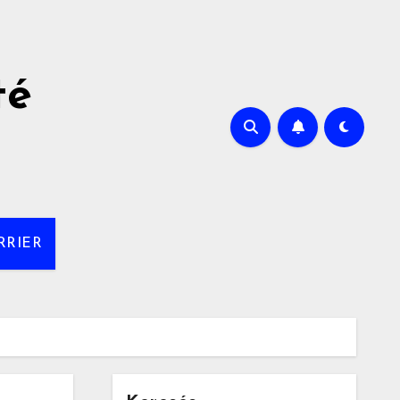
té
RRIER