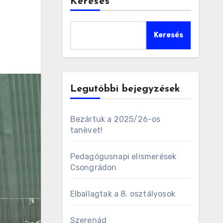
Keresés
Keresés
Legutóbbi bejegyzések
Bezártuk a 2025/26-os
tanèvet!
Pedagógusnapi elismerések
Csongrádon
Elballagtak a 8. osztályosok
Szerenád