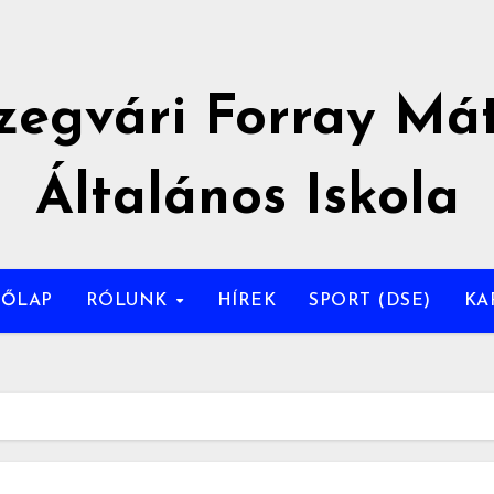
zegvári Forray Má
Általános Iskola
DŐLAP
RÓLUNK
HÍREK
SPORT (DSE)
KA