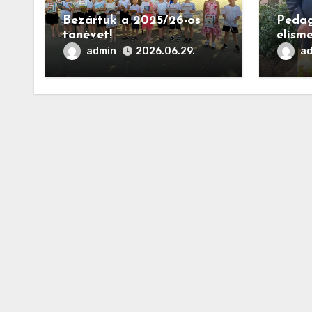
Bezártuk a 2025/26-os
Peda
tanèvet!
elism
admin
a
2026.06.29.