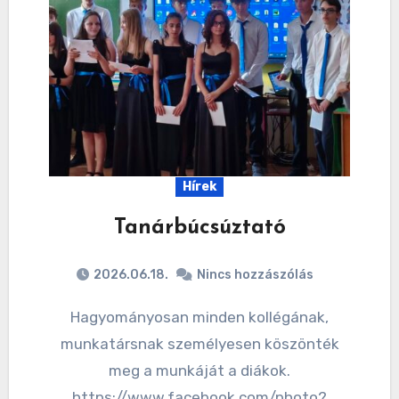
Hírek
Tanárbúcsúztató
2026.06.18.
Nincs hozzászólás
Hagyományosan minden kollégának,
munkatársnak személyesen köszönték
meg a munkáját a diákok.
https://www.facebook.com/photo?