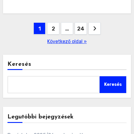
Bejegyzések
1
2
…
24
lapozása
Következő oldal »
Keresés
Keresés
Legutóbbi bejegyzések