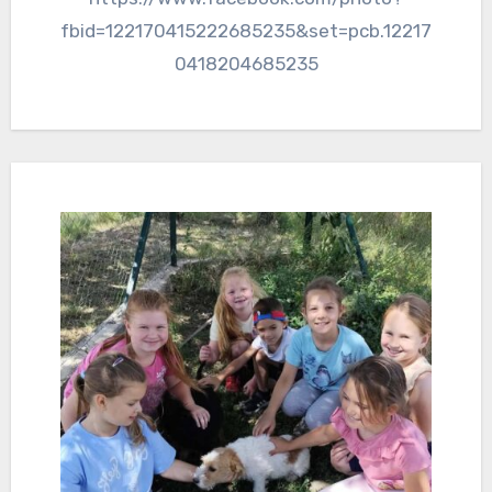
fbid=122170415222685235&set=pcb.12217
0418204685235