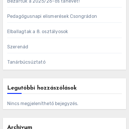
Bezártuk a 2025/26-os tanèvet!
Pedagógusnapi elismerések Csongrádon
Elballagtak a 8. osztályosok
Szerenád
Tanárbúcsúztató
Legutóbbi hozzászólások
Nincs megjeleníthető bejegyzés.
Archívum