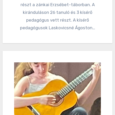
részt a zánkai Erzsébet-táborban. A
kiránduláson 26 tanuló és 3 kísérő
pedagógus vett részt. A kísérő
pedagógusok Laskovicsné Ágoston…