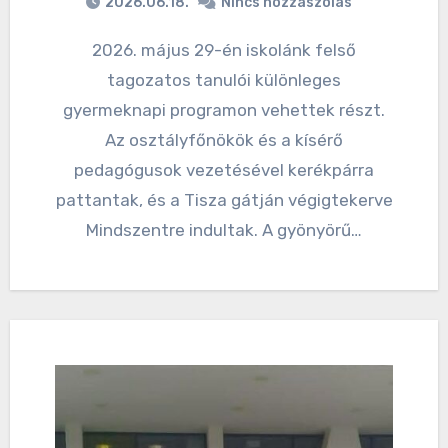
2026.06.18.
Nincs hozzászólás
2026. május 29-én iskolánk felső
tagozatos tanulói különleges
gyermeknapi programon vehettek részt.
Az osztályfőnökök és a kísérő
pedagógusok vezetésével kerékpárra
pattantak, és a Tisza gátján végigtekerve
Mindszentre indultak. A gyönyörű…