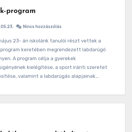
ik-program
05.23.
Nincs hozzászólás
-program keretében megrendezett labdarúgó
yen. A program célja a gyerekek
gényének kielégítése, a sport iránti szeretet
sítése, valamint a labdarúgás alapjainak…