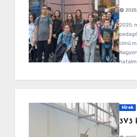
2025.
2025. május 22-én az iskola 19 tanulója és 3
pedagó
című m
Nagyon
hatalm
Hírek
3V3 