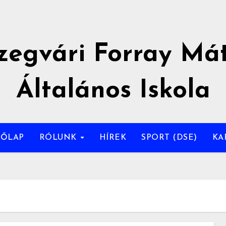
zegvári Forray Má
Általános Iskola
DŐLAP
RÓLUNK
HÍREK
SPORT (DSE)
KA