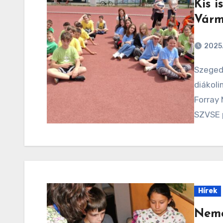
Kis i
Várm
2025.
Szeged, 2025. 05. 22. A Kis iskolák versenye
diákoli
Forray 
SZVSE 
Hírek
Neme