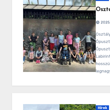
Oszt
2025
Osztálykiránduláson volt a 3.osztály
Ópuszt
Ópuszta
Labirin
hosszú 
legnag
Hírek