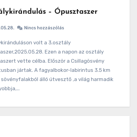
álykirándulás – Ópusztaszer
.05.28.
Nincs hozzászólás
aszer,2025.05.28. Ezen a napon az osztály
szert vette célba. Először a Csillagösvény
tusban jártak. A fagyalbokor-labirintus 3.5 km
sövényfalakból álló útvesztő ,a világ harmadik
yobbja,…