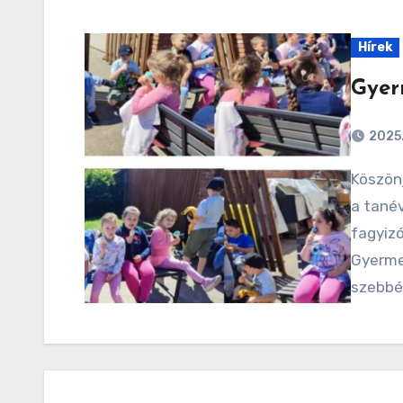
Hírek
Gyer
2025.
Köszönjük Csurgó Imrének és családjának, hogy ebben
a tanév
fagyiz
Gyerme
szebbé