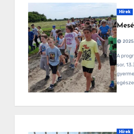
Hírek
Mesé
2025
A programsorozat utolsó sétájára május 28-án került
sor, 13
gyerme
egészen
Hírek