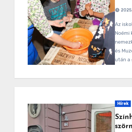
2025.
Az iskola felsős napközis tanulói megtekintették a
Noémi 
nemezki
és Muz
után a 
Hírek
Szín
ször