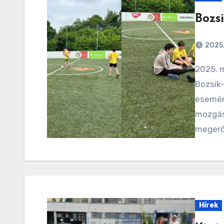
Bozs
2025.
2025. május 23- án iskolánk tanulói részt vettek a
Bozsik
esemén
mozgási
megerő
Hírek