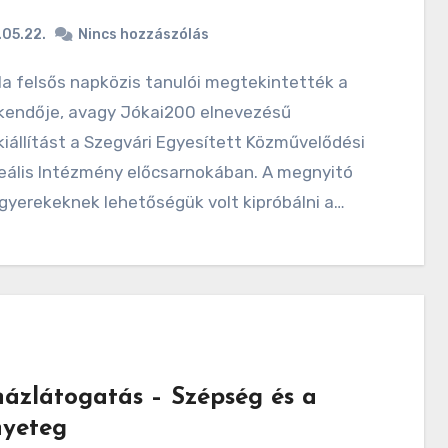
05.22.
Nincs hozzászólás
kendője, avagy Jókai200 elnevezésű
állítást a Szegvári Egyesített Közművelődési
eális Intézmény előcsarnokában. A megnyitó
gyerekeknek lehetőségük volt kipróbálni a…
házlátogatás – Szépség és a
nyeteg