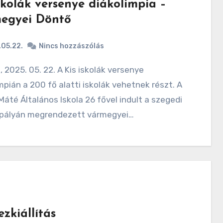
skolák versenye diákolimpia –
egyei Döntő
05.22.
Nincs hozzászólás
mpián a 200 fő alatti iskolák vehetnek részt. A
Máté Általános Iskola 26 fővel indult a szegedi
pályán megrendezett vármegyei…
zkiállítás