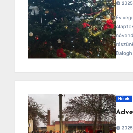
2025.
Év végi műsort adtak a Szentesi Lajtha László
Alapfo
növend
részünk
Balogh
Hírek
Adve
2025.