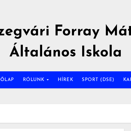
zegvári Forray Má
Általános Iskola
DŐLAP
RÓLUNK
HÍREK
SPORT (DSE)
KA