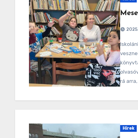
Mese
2025.
Iskolánk 2.a osztályosai hetente két alkalommal
vesznek
könyvt
olvasó
rá arra
Hírek