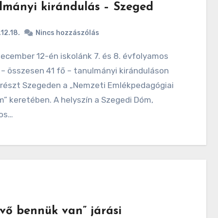
lmányi kirándulás – Szeged
12.18.
Nincs hozzászólás
 – összesen 41 fő – tanulmányi kiránduláson
 részt Szegeden a „Nemzeti Emlékpedagógiai
” keretében. A helyszín a Szegedi Dóm,
los…
övő bennük van” járási