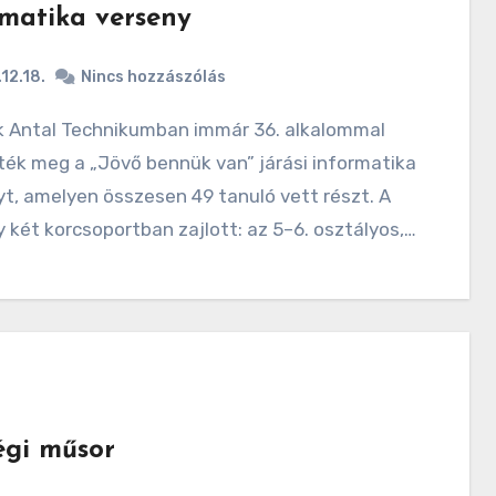
rmatika verseny
12.18.
Nincs hozzászólás
ék meg a „Jövő bennük van” járási informatika
t, amelyen összesen 49 tanuló vett részt. A
 két korcsoportban zajlott: az 5–6. osztályos,…
égi műsor