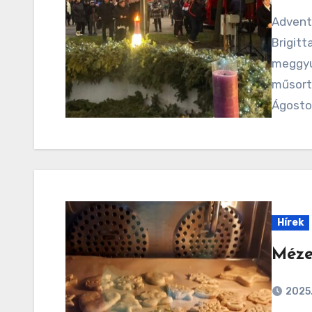
Advent 3. vasárnapján iskolánk igazgatója, Bárány
Brigit
meggyú
műsort 
Ágoston
Hírek
Méze
2025.