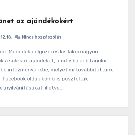
önet az ajándékokért
12.18.
Nincs hozzászólás
k a sok-sok ajándékot, amit iskolánk tanulói
 be intézményünkbe, melyet mi továbbítottunk
k. Facebook oldalukon ki is posztolták
tnyilvánításukat, illetve…