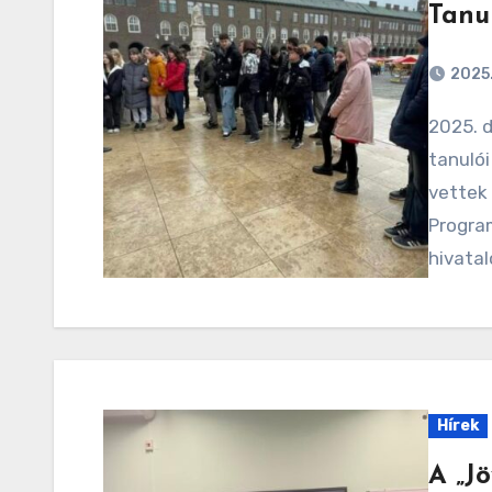
Tanu
2025.
2025. december 12-én iskolánk 7. és 8. évfolyamos
tanulói
vettek
Program
hivata
Hírek
A „J