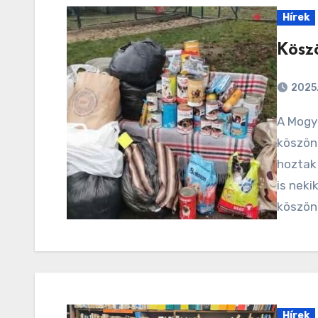
Hírek
Kösz
2025.
A Mogyoró Menedék dolgozói és kis lakói nagyon
köszöni
hoztak
is neki
köszöne
Hírek