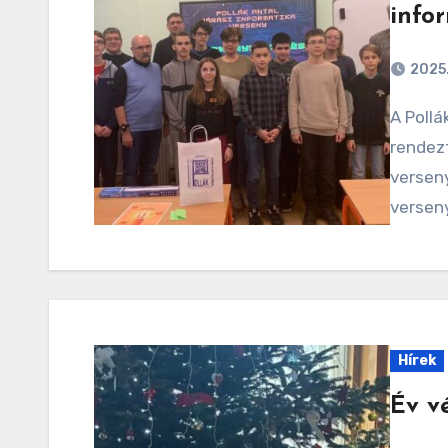
info
2025.
A Pollák Antal Technikumban immár 36. alkalommal
rendezt
verseny
verseny
Hírek
Év v