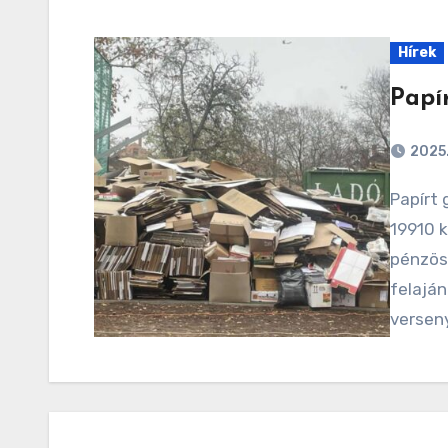
Hírek
Papí
2025.
Papírt gyűjtöttünk! A papírgyűjtés végeredménye
19910 k
pénzös
felaján
verseny