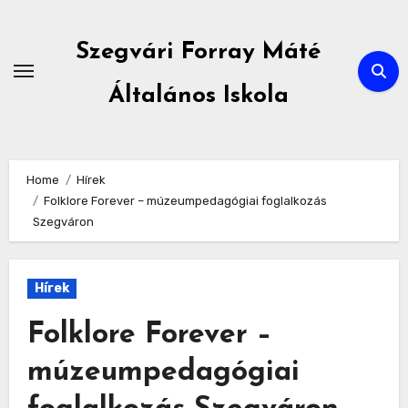
Skip
to
Szegvári Forray Máté
content
Általános Iskola
Home
Hírek
Folklore Forever – múzeumpedagógiai foglalkozás
Szegváron
Hírek
Folklore Forever –
múzeumpedagógiai