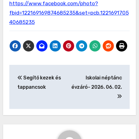
https://www.facebook.com/photo?
fbid=122169169874685235&set=pcb.1221691705
40685235
Bejegyzés
Segítő kezek és
Iskolai néptánc
navigáció
tappancsok
évzáró- 2026. 06. 02.