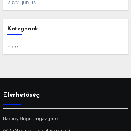
2022. június
Kategóriák
Hírek
Elérhetőség
Bárány Brigitta igazgató
6635 Szegvár, Templom utca 2.