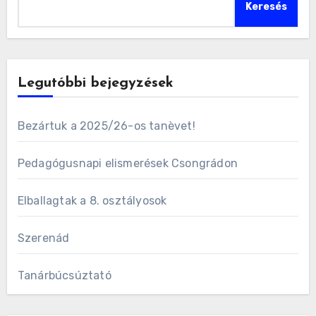
Keresés
Legutóbbi bejegyzések
Bezártuk a 2025/26-os tanèvet!
Pedagógusnapi elismerések Csongrádon
Elballagtak a 8. osztályosok
Szerenád
Tanárbúcsúztató