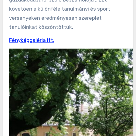
követően a különféle tanulmányi és sport
versenyeken eredményesen szereplet
tanulóinkat köszöntöttük.
Fényképgaléria itt.