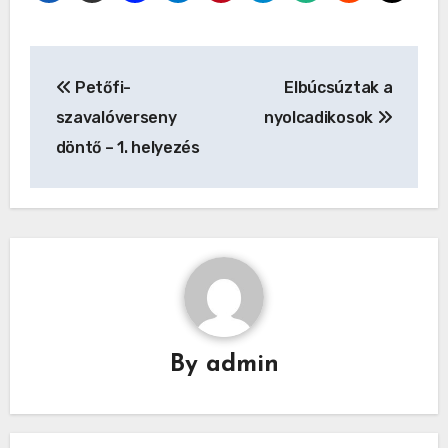
Bejegyzés
Petőfi-
Elbúcsúztak a
navigáció
szavalóverseny
nyolcadikosok
döntő – 1. helyezés
By
admin