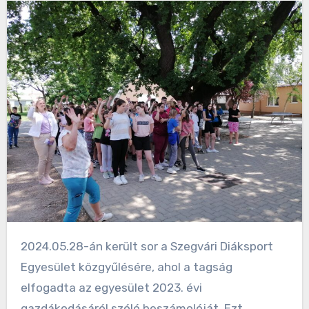
2024.05.28-án került sor a Szegvári Diáksport
Egyesület közgyűlésére, ahol a tagság
elfogadta az egyesület 2023. évi
gazdákodásáról szóló beszámolóját. Ezt