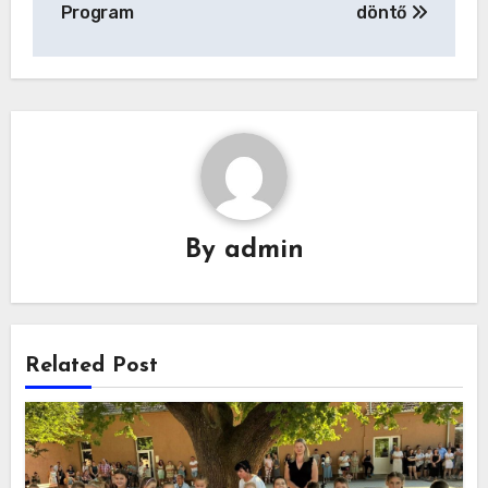
navigáció
Program
döntő
By
admin
Related Post