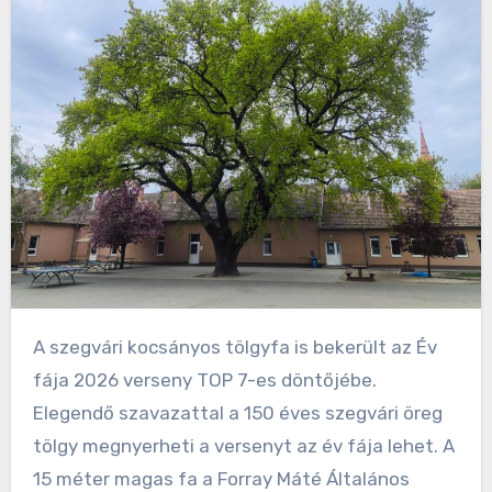
A szegvári kocsányos tölgyfa is bekerült az Év
fája 2026 verseny TOP 7-es döntőjébe.
Elegendő szavazattal a 150 éves szegvári öreg
tölgy megnyerheti a versenyt az év fája lehet. A
15 méter magas fa a Forray Máté Általános