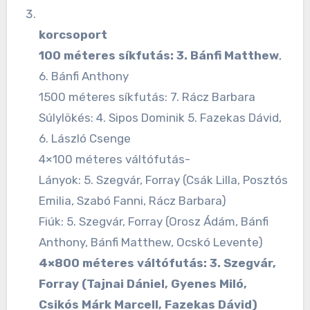
korcsoport
100 méteres síkfutás: 3. Bánfi Matthew
,
6. Bánfi Anthony
1500 méteres síkfutás: 7. Rácz Barbara
Súlylökés: 4. Sipos Dominik 5. Fazekas Dávid,
6. László Csenge
4×100 méteres váltófutás-
Lányok: 5. Szegvár, Forray (Csák Lilla, Posztós
Emilia, Szabó Fanni, Rácz Barbara)
Fiúk: 5. Szegvár, Forray (Orosz Ádám, Bánfi
Anthony, Bánfi Matthew, Ocskó Levente)
4×800 méteres váltófutás: 3. Szegvár,
Forray (Tajnai Dániel, Gyenes Miló,
Csikós Márk Marcell, Fazekas Dávid)