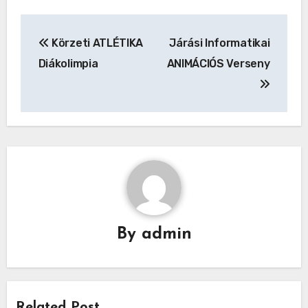
Bejegyzés
Körzeti ATLÉTIKA
Járási Informatikai
navigáció
Diákolimpia
ANIMÁCIÓS Verseny
By
admin
Related Post